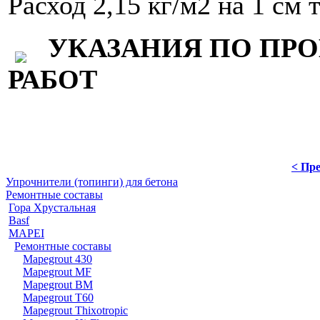
Расход 2,15 кг/м2 на 1 см
УКАЗАНИЯ ПО ПР
РАБОТ
< Пре
Упрочнители (топинги) для бетона
Ремонтные составы
Гора Хрустальная
Basf
MAPEI
Ремонтные составы
Mapegrout 430
Mapegrout MF
Mapegrout BM
Mapegrout T60
Mapegrout Thixotropic