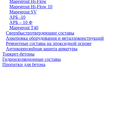
Mapegrout Hi-Flow
Mapegrout Hi-Flow 10
Mapegrout SV
АРБ -10
АРБ – 10 Ф
Mapegrout T40
Сверхбыстротвердеющие составы
Анкеровка оборудования и металлоконструкций
Ремонтные составы на эпоксидной основе
Антикоррозийная защита арматуры
Торкрет-бетоны
Гидроизоляционные составы
Пропитки для бетона