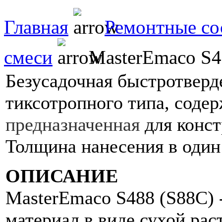
Главная
Ремонтные со
смеси
MasterEmaco S4
Безусадочная быстротверд
тиксотропного типа, соде
предназначенная
для конст
Толщина нанесения в один
ОПИСАНИЕ
MasterEmaco S488 (S88C) 
материал в виде сухой рас