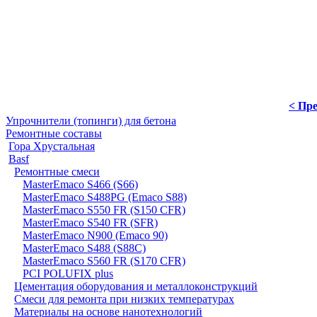
< Пре
Упрочнители (топинги) для бетона
Ремонтные составы
Гора Хрустальная
Basf
Ремонтные смеси
MasterEmaco S466 (S66)
MasterEmaco S488PG (Emaco S88)
MasterEmaco S550 FR (S150 CFR)
MasterEmaco S540 FR (SFR)
MasterEmaco N900 (Emaco 90)
MasterEmaco S488 (S88C)
MasterEmaco S560 FR (S170 СFR)
PCI POLUFIX plus
Цементация оборудования и металлоконструкций
Смеси для ремонта при низких температурах
Материалы на основе нанотехнологий